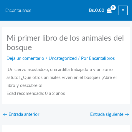
Ir
Bs.
0.00
al
contenido
Mi primer libro de los animales del
bosque
Deja un comentario
/
Uncategorized
/ Por
Encantalibros
¡Un ciervo asustadizo, una ardilla trabajadora y un zorro
astuto! ¿Qué otros animales viven en el bosque? ¡Abre el
libro y descúbrelo!
Edad recomendada: 0 a 2 años
←
Entrada anterior
Entrada siguiente
→