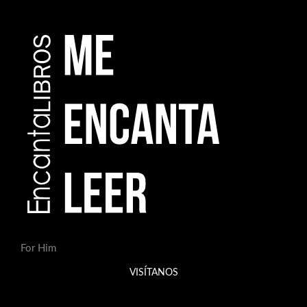
For Him
VISÍTANOS