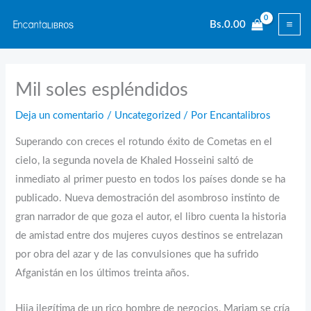
Ir
Bs.
0.00
al
contenido
Mil soles espléndidos
Deja un comentario
/
Uncategorized
/ Por
Encantalibros
Superando con creces el rotundo éxito de Cometas en el
cielo, la segunda novela de Khaled Hosseini saltó de
inmediato al primer puesto en todos los países donde se ha
publicado. Nueva demostración del asombroso instinto de
gran narrador de que goza el autor, el libro cuenta la historia
de amistad entre dos mujeres cuyos destinos se entrelazan
por obra del azar y de las convulsiones que ha sufrido
Afganistán en los últimos treinta años.
Hija ilegítima de un rico hombre de negocios, Mariam se cría