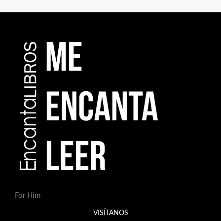
For Him
VISÍTANOS