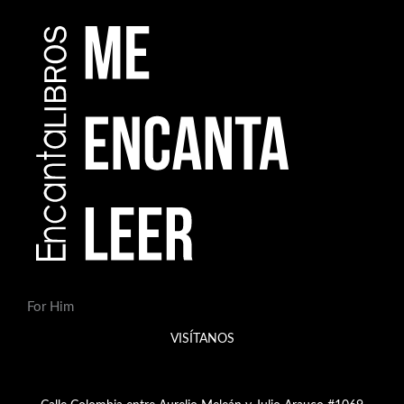
For Him
VISÍTANOS