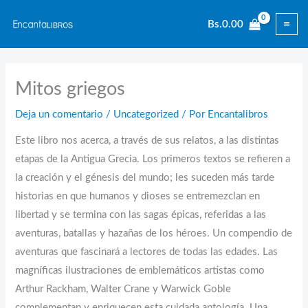
Ir
Bs.
0.00
al
contenido
Mitos griegos
Deja un comentario
/
Uncategorized
/ Por
Encantalibros
Este libro nos acerca, a través de sus relatos, a las distintas
etapas de la Antigua Grecia. Los primeros textos se refieren a
la creación y el génesis del mundo; les suceden más tarde
historias en que humanos y dioses se entremezclan en
libertad y se termina con las sagas épicas, referidas a las
aventuras, batallas y hazañas de los héroes. Un compendio de
aventuras que fascinará a lectores de todas las edades. Las
magníficas ilustraciones de emblemáticos artistas como
Arthur Rackham, Walter Crane y Warwick Goble
complementan y enriquecen esta cuidada antología. Una