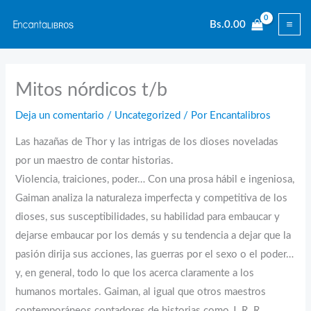
Ir
Bs.
0.00
al
contenido
Mitos nórdicos t/b
Deja un comentario
/
Uncategorized
/ Por
Encantalibros
Las hazañas de Thor y las intrigas de los dioses noveladas
por un maestro de contar historias.
Violencia, traiciones, poder… Con una prosa hábil e ingeniosa,
Gaiman analiza la naturaleza imperfecta y competitiva de los
dioses, sus susceptibilidades, su habilidad para embaucar y
dejarse embaucar por los demás y su tendencia a dejar que la
pasión dirija sus acciones, las guerras por el sexo o el poder…
y, en general, todo lo que los acerca claramente a los
humanos mortales. Gaiman, al igual que otros maestros
contemporáneos contadores de historias como J. R. R.