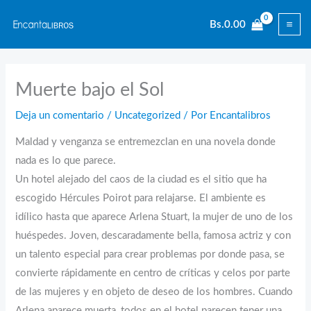
Ir
Bs.
0.00
al
contenido
Muerte bajo el Sol
Deja un comentario
/
Uncategorized
/ Por
Encantalibros
Maldad y venganza se entremezclan en una novela donde
nada es lo que parece.
Un hotel alejado del caos de la ciudad es el sitio que ha
escogido Hércules Poirot para relajarse. El ambiente es
idílico hasta que aparece Arlena Stuart, la mujer de uno de los
huéspedes. Joven, descaradamente bella, famosa actriz y con
un talento especial para crear problemas por donde pasa, se
convierte rápidamente en centro de críticas y celos por parte
de las mujeres y en objeto de deseo de los hombres. Cuando
Arlena aparece muerta, todos en el hotel parecen tener una