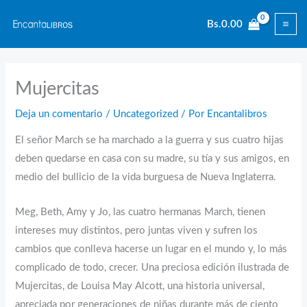
Ir
Bs.
0.00
al
contenido
Mujercitas
Deja un comentario
/
Uncategorized
/ Por
Encantalibros
El señor March se ha marchado a la guerra y sus cuatro hijas
deben quedarse en casa con su madre, su tía y sus amigos, en
medio del bullicio de la vida burguesa de Nueva Inglaterra.
Meg, Beth, Amy y Jo, las cuatro hermanas March, tienen
intereses muy distintos, pero juntas viven y sufren los
cambios que conlleva hacerse un lugar en el mundo y, lo más
complicado de todo, crecer. Una preciosa edición ilustrada de
Mujercitas, de Louisa May Alcott, una historia universal,
apreciada por generaciones de niñas durante más de ciento