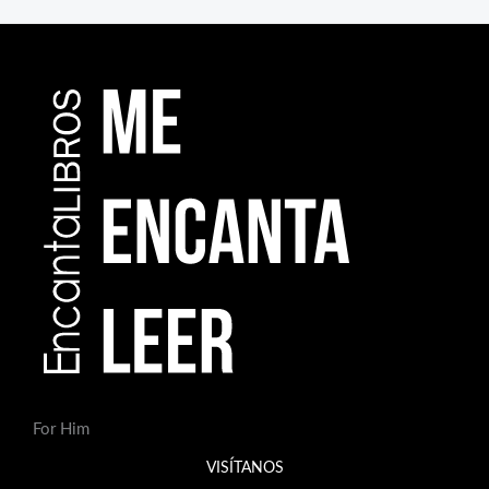
For Him
VISÍTANOS