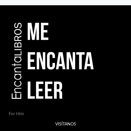
For Him
VISÍTANOS