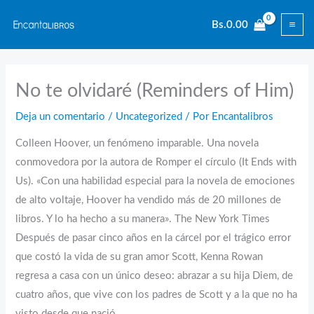
Ir
Bs.
0.00
al
contenido
No te olvidaré (Reminders of Him)
Deja un comentario
/
Uncategorized
/ Por
Encantalibros
Colleen Hoover, un fenómeno imparable. Una novela
conmovedora por la autora de Romper el círculo (It Ends with
Us). «Con una habilidad especial para la novela de emociones
de alto voltaje, Hoover ha vendido más de 20 millones de
libros. Y lo ha hecho a su manera». The New York Times
Después de pasar cinco años en la cárcel por el trágico error
que costó la vida de su gran amor Scott, Kenna Rowan
regresa a casa con un único deseo: abrazar a su hija Diem, de
cuatro años, que vive con los padres de Scott y a la que no ha
visto desde que nació.