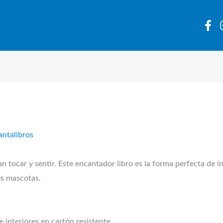
antalibros
an tocar y sentir. Este encantador libro es la forma perfecta de i
es mascotas.
 interiores en cartón resistente.