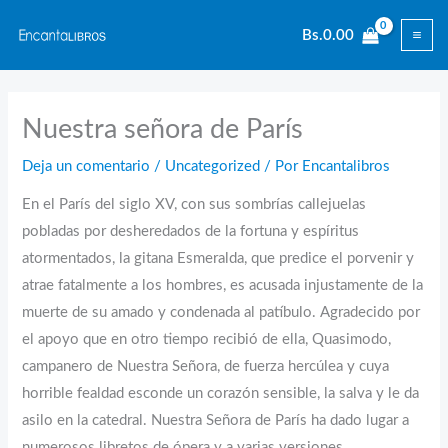
Ir
Bs.
0.00
al
contenido
Nuestra señora de París
Deja un comentario
/
Uncategorized
/ Por
Encantalibros
En el París del siglo XV, con sus sombrías callejuelas
pobladas por desheredados de la fortuna y espíritus
atormentados, la gitana Esmeralda, que predice el porvenir y
atrae fatalmente a los hombres, es acusada injustamente de la
muerte de su amado y condenada al patíbulo. Agradecido por
el apoyo que en otro tiempo recibió de ella, Quasimodo,
campanero de Nuestra Señora, de fuerza hercúlea y cuya
horrible fealdad esconde un corazón sensible, la salva y le da
asilo en la catedral. Nuestra Señora de París ha dado lugar a
numerosos libretos de ópera y a varias versiones