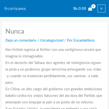
Ir
Bs.
0.00
al
contenido
Nunca
Deja un comentario
/
Uncategorized
/ Por
Encantalibros
Ken Follett regresa al thriller con una vertiginosa novela que
imagina lo inimaginable.
En el desierto del Sáhara, dos agentes de inteligencia siguen
la pista a un poderoso grupo terrorista arriesgando sus vidas
-y, cuando se enamoran perdidamente, sus carreras- a cada
paso.
En China, un alto cargo del gobierno con grandes ambiciones
batalla contra los viejos halcones del ala dura del Partido que
amenazan con empujar al país a un punto de no retorno.
Y en Estados Unidos, la presidenta se enfrenta a una crisis