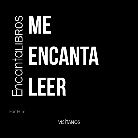
For Him
VISÍTANOS