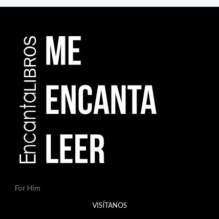
For Him
VISÍTANOS