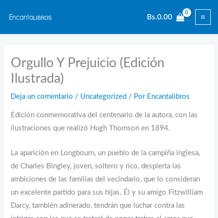
Ir
Bs.
0.00
al
contenido
Orgullo Y Prejuicio (Edición
Ilustrada)
Deja un comentario
/
Uncategorized
/ Por
Encantalibros
Edición conmemorativa del centenario de la autora, con las
ilustraciones que realizó Hugh Thomson en 1894.
La aparición en Longbourn, un pueblo de la campiña inglesa,
de Charles Bingley, joven, soltero y rico, despierta las
ambiciones de las familias del vecindario, que lo consideran
un excelente partido para sus hijas. Él y su amigo Fitzwilliam
Darcy, también adinerado, tendrán que luchar contra las