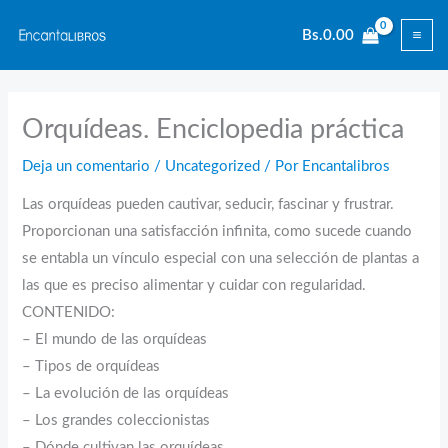
Ir
Bs.
0.00
al
contenido
Orquídeas. Enciclopedia práctica
Deja un comentario
/
Uncategorized
/ Por
Encantalibros
Las orquídeas pueden cautivar, seducir, fascinar y frustrar.
Proporcionan una satisfacción infinita, como sucede cuando
se entabla un vínculo especial con una selección de plantas a
las que es preciso alimentar y cuidar con regularidad.
CONTENIDO:
– El mundo de las orquídeas
– Tipos de orquídeas
– La evolución de las orquídeas
– Los grandes coleccionistas
– Dónde cultivan las orquídeas