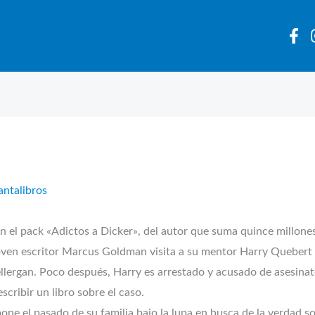
antalibros
 el pack «Adictos a Dicker», del autor que suma quince millones
joven escritor Marcus Goldman visita a su mentor Harry Quebert
llergan. Poco después, Harry es arrestado y acusado de asesinat
scribir un libro sobre el caso.
ne el pasado de su familia bajo la lupa en busca de la verdad sob