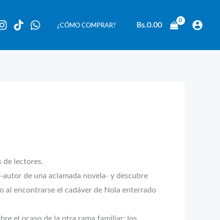
Bs.
0.00
¿CÓMO COMPRAR?
 de lectores.
 -autor de una aclamada novela- y descubre
o al encontrarse el cadáver de Nola enterrado
re el ocaso de la otra rama familiar: los