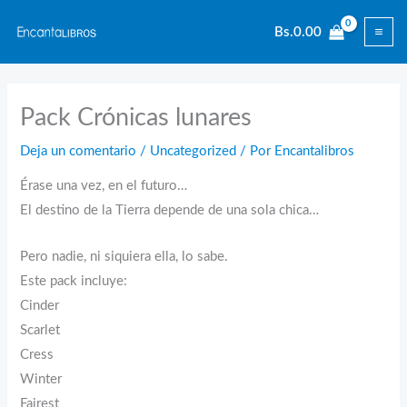
Ir
Bs.
0.00
al
contenido
Pack Crónicas lunares
Deja un comentario
/
Uncategorized
/ Por
Encantalibros
Érase una vez, en el futuro…
El destino de la Tierra depende de una sola chica…
Pero nadie, ni siquiera ella, lo sabe.
Este pack incluye:
Cinder
Scarlet
Cress
Winter
Fairest