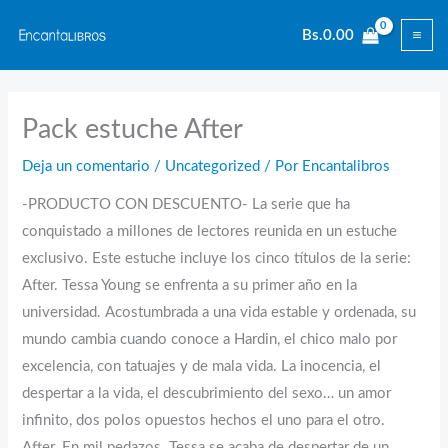
Ir
Bs.
0.00
al
contenido
Pack estuche After
Deja un comentario
/
Uncategorized
/ Por
Encantalibros
-PRODUCTO CON DESCUENTO- La serie que ha
conquistado a millones de lectores reunida en un estuche
exclusivo. Este estuche incluye los cinco títulos de la serie:
After. Tessa Young se enfrenta a su primer año en la
universidad. Acostumbrada a una vida estable y ordenada, su
mundo cambia cuando conoce a Hardin, el chico malo por
excelencia, con tatuajes y de mala vida. La inocencia, el
despertar a la vida, el descubrimiento del sexo… un amor
infinito, dos polos opuestos hechos el uno para el otro.
After. En mil pedazos. Tessa se acaba de despertar de un