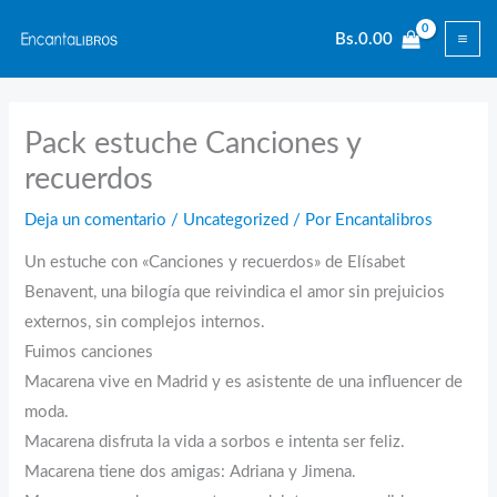
Ir
Bs.
0.00
al
contenido
Pack estuche Canciones y
recuerdos
Deja un comentario
/
Uncategorized
/ Por
Encantalibros
Un estuche con «Canciones y recuerdos» de Elísabet
Benavent, una bilogía que reivindica el amor sin prejuicios
externos, sin complejos internos.
Fuimos canciones
Macarena vive en Madrid y es asistente de una influencer de
moda.
Macarena disfruta la vida a sorbos e intenta ser feliz.
Macarena tiene dos amigas: Adriana y Jimena.