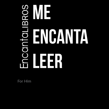
For Him