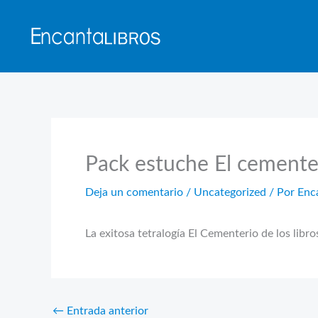
Ir
al
contenido
Pack estuche El cementer
Deja un comentario
/
Uncategorized
/ Por
Enc
La exitosa tetralogía El Cementerio de los libr
←
Entrada anterior