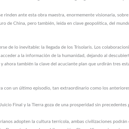
s se rinden ante esta obra maestra, enormemente visionaria, sobre
ro de China, pero también, leída en clave geopolítica, del mund
erse de lo inevitable: la llegada de los Trisolaris. Los colaborac
s acceder a la información de la humanidad, dejando al descubier
 ahora también la clave del acuciante plan que urdirán tres estad
 con un último episodio, tan extraordinario como los anteriores,
 Juicio Final y la Tierra goza de una prosperidad sin precedentes
rianos adopten la cultura terrícola, ambas civilizaciones podrán 