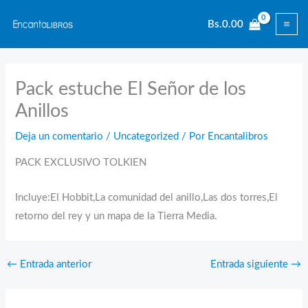
Ir
Bs.
0.00
al
contenido
Pack estuche El Señor de los
Anillos
Deja un comentario
/
Uncategorized
/ Por
Encantalibros
PACK EXCLUSIVO TOLKIEN
Incluye:El Hobbit,La comunidad del anillo,Las dos torres,El
retorno del rey y un mapa de la Tierra Media.
←
Entrada anterior
Entrada siguiente
→