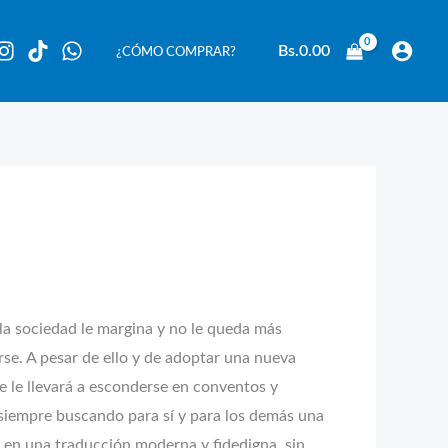
Bs.
0.00
¿CÓMO COMPRAR?
 la sociedad le margina y no le queda más
se. A pesar de ello y de adoptar una nueva
ue le llevará a esconderse en conventos y
, siempre buscando para sí y para los demás una
uí en una traducción moderna y fidedigna, sin