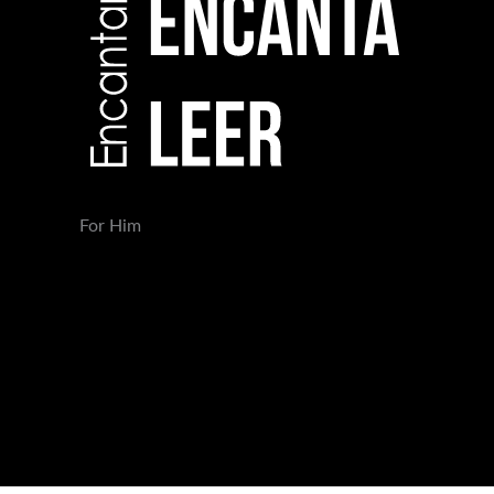
For Him