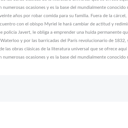
e en numerosas ocasiones y es la base del mundialmente conocid
einte años por robar comida para su familia. Fuera de la cárcel,
entro con el obispo Myriel le hará cambiar de actitud y redimir
ble policía Javert, le obliga a emprender una huida permanente q
e Waterloo y por las barricadas del París revolucionario de 1832
de las obras clásicas de la literatura universal que se ofrece aq
e en numerosas ocasiones y es la base del mundialmente conocid