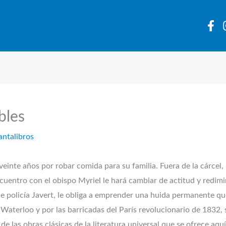
bles
antalibros
einte años por robar comida para su familia. Fuera de la cárcel,
entro con el obispo Myriel le hará cambiar de actitud y redimir
ble policía Javert, le obliga a emprender una huida permanente q
e Waterloo y por las barricadas del París revolucionario de 1832
 de las obras clásicas de la literatura universal que se ofrece aq