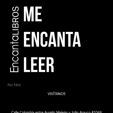
For Him
VISÍTANOS
Calle Colombia entre Aurelio Meleán y Julio Arauco #1069