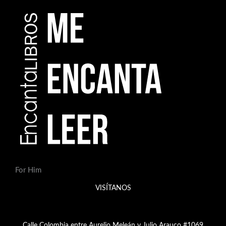
For Him
VISÍTANOS
Calle Colombia entre Aurelio Meleán y Julio Arauco #1069