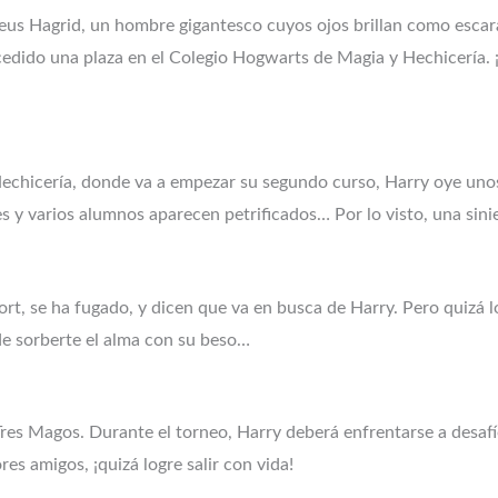
eus Hagrid, un hombre gigantesco cuyos ojos brillan como escar
ncedido una plaza en el Colegio Hogwarts de Magia y Hechicería.
echicería, donde va a empezar su segundo curso, Harry oye uno
es y varios alumnos aparecen petrificados… Por lo visto, una sin
mort, se ha fugado, y dicen que va en busca de Harry. Pero quizá
 de sorberte el alma con su beso…
Tres Magos. Durante el torneo, Harry deberá enfrentarse a desaf
s amigos, ¡quizá logre salir con vida!