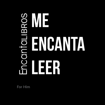
For Him