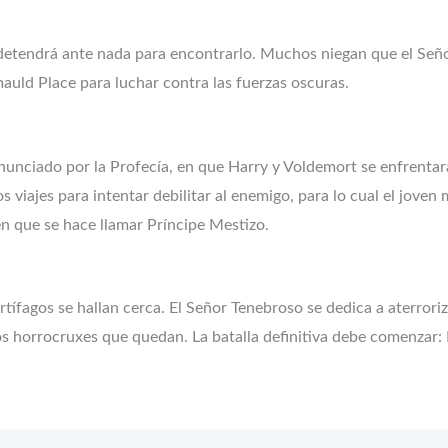
etendrá ante nada para encontrarlo. Muchos niegan que el Seño
auld Place para luchar contra las fuerzas oscuras.
ciado por la Profecía, en que Harry y Voldemort se enfrentarán 
viajes para intentar debilitar al enemigo, para lo cual el joven
en que se hace llamar Príncipe Mestizo.
ífagos se hallan cerca. El Señor Tenebroso se dedica a aterroriza
los horrocruxes que quedan. La batalla definitiva debe comenzar: 