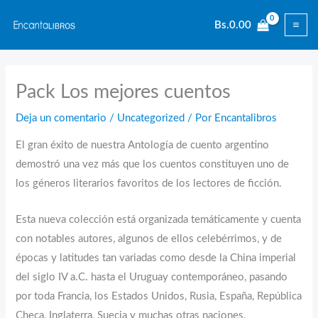
Ir
Bs.
0.00
al
contenido
Pack Los mejores cuentos
Deja un comentario
/
Uncategorized
/ Por
Encantalibros
El gran éxito de nuestra Antología de cuento argentino
demostró una vez más que los cuentos constituyen uno de
los géneros literarios favoritos de los lectores de ficción.
Esta nueva colección está organizada temáticamente y cuenta
con notables autores, algunos de ellos celebérrimos, y de
épocas y latitudes tan variadas como desde la China imperial
del siglo IV a.C. hasta el Uruguay contemporáneo, pasando
por toda Francia, los Estados Unidos, Rusia, España, República
Checa, Inglaterra, Suecia y muchas otras naciones.