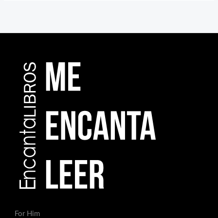
For Him