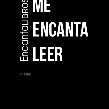
For Him