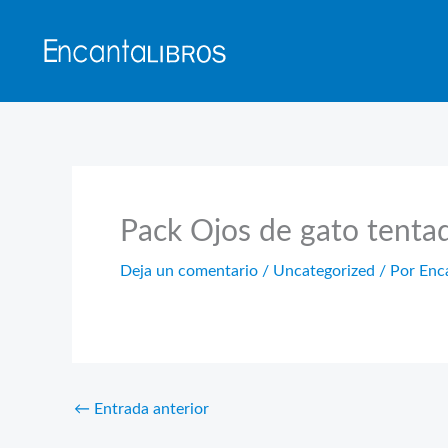
Ir
al
contenido
Pack Ojos de gato tenta
Deja un comentario
/
Uncategorized
/ Por
Enc
←
Entrada anterior