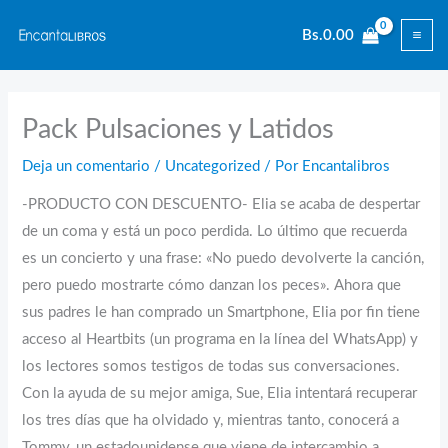
Ir
Bs.
0.00
al
contenido
Pack Pulsaciones y Latidos
Deja un comentario
/
Uncategorized
/ Por
Encantalibros
-PRODUCTO CON DESCUENTO- Elia se acaba de despertar
de un coma y está un poco perdida. Lo último que recuerda
es un concierto y una frase: «No puedo devolverte la canción,
pero puedo mostrarte cómo danzan los peces». Ahora que
sus padres le han comprado un Smartphone, Elia por fin tiene
acceso al Heartbits (un programa en la línea del WhatsApp) y
los lectores somos testigos de todas sus conversaciones.
Con la ayuda de su mejor amiga, Sue, Elia intentará recuperar
los tres días que ha olvidado y, mientras tanto, conocerá a
Tommy, un estadounidense que viene de intercambio a