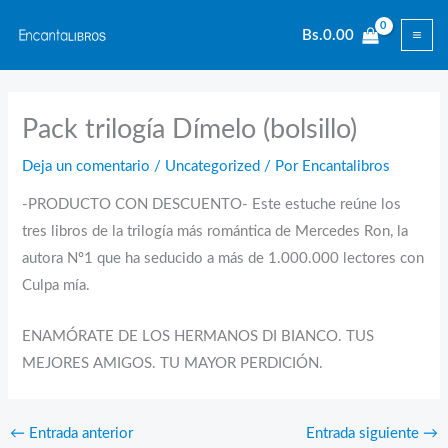
Ir
Bs.
0.00
al
contenido
Pack trilogía Dímelo (bolsillo)
Deja un comentario
/
Uncategorized
/ Por
Encantalibros
-PRODUCTO CON DESCUENTO- Este estuche reúne los
tres libros de la trilogía más romántica de Mercedes Ron, la
autora Nº1 que ha seducido a más de 1.000.000 lectores con
Culpa mía.
ENAMÓRATE DE LOS HERMANOS DI BIANCO. TUS
MEJORES AMIGOS. TU MAYOR PERDICIÓN.
←
Entrada anterior
Entrada siguiente
→