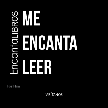
For Him
VISÍTANOS