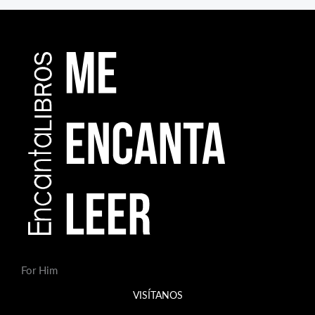
For Him
VISÍTANOS