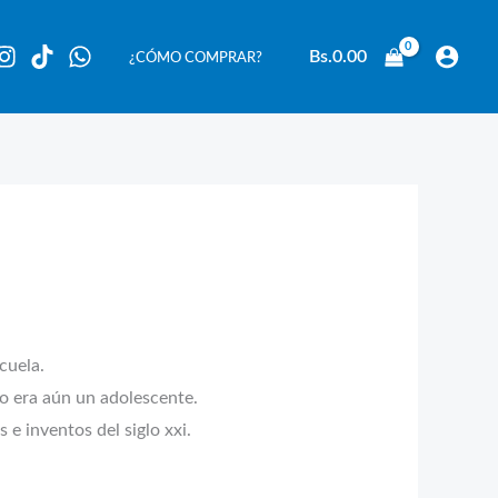
Bs.
0.00
¿CÓMO COMPRAR?
cuela.
do era aún un adolescente.
 e inventos del siglo xxi.