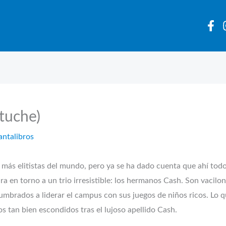
tuche)
antalibros
 más elitistas del mundo, pero ya se ha dado cuenta que ahí todo 
gira en torno a un trio irresistible: los hermanos Cash. Son vacil
mbrados a liderar el campus con sus juegos de niños ricos. Lo q
os tan bien escondidos tras el lujoso apellido Cash.