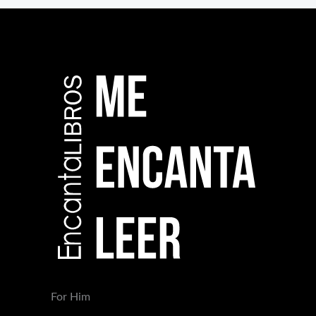
For Him