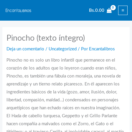
Ir
Bs.
0.00
al
contenido
Pinocho (texto íntegro)
Deja un comentario
/
Uncategorized
/ Por
Encantalibros
Pinocho no es solo un libro infantil que permanece en el
corazón de los adultos que lo leyeron cuando eran niños,
Pinocho, es también una fábula con moraleja, una novela de
aprendizaje y un tierno relato picaresco. En él aparecen los
ingredientes básicos de la vida (gozo, amor, ilusión, dolor,
libertad, compasión, maldad…) condensados en personajes
arquetípicos que han echado raíces en nuestra imaginación.
El Hada de cabello turquesa, Geppetto y el Grillo Parlante
hacen compañía a malvados como el Zorro, el Gato o el
titiritero; o al travieso Cerilla, al inolvidable caracol, al mastín,