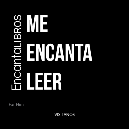
For Him
VISÍTANOS