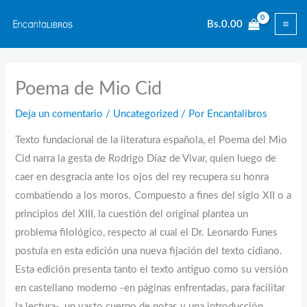
Ir
Bs.
0.00
al
contenido
Poema de Mio Cid
Deja un comentario
/
Uncategorized
/ Por
Encantalibros
Texto fundacional de la literatura española, el Poema del Mio
Cid narra la gesta de Rodrigo Díaz de Vivar, quien luego de
caer en desgracia ante los ojos del rey recupera su honra
combatiendo a los moros. Compuesto a fines del siglo XII o a
principios del XIII, la cuestión del original plantea un
problema filológico, respecto al cual el Dr. Leonardo Funes
postula en esta edición una nueva fijación del texto cidiano.
Esta edición presenta tanto el texto antiguo como su versión
en castellano moderno -en páginas enfrentadas, para facilitar
la lectura-, un vasto cuerpo de notas y una introducción