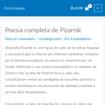
Ir
Bs.
0.00
al
contenido
Poesía completa de Pizarnik
Deja un comentario
/
Uncategorized
/ Por
Encantalibros
Alejandra Pizarnik es una figura de culto de las letras hispanas
y una autora que se internó por infiernos raramente visitados
por la literatura española. Su poesía se caracteriza por un
hondo intimismo y una severa sensualidad o, en palabras de
Octavio Paz, la obra de Pizarnik lleva a cabo una
«cristalización verbal por amalgama de insomnio pasional y
lucidez meridiana en una disolución de realidad sometida a
las más altas temperaturas».
Esta edición, a cargo de Ana Becciu, incluye los libros de