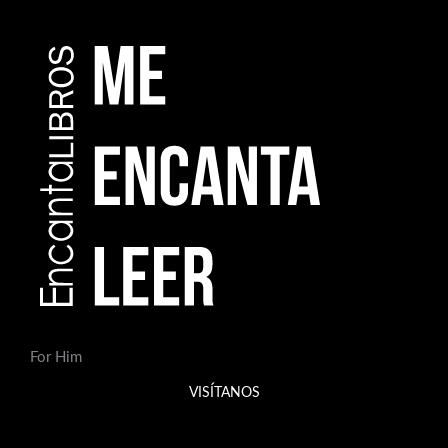
For Him
VISÍTANOS