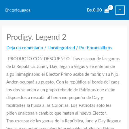
Ir
Bs.
0.00
al
contenido
Prodigy. Legend 2
Deja un comentario
/
Uncategorized
/ Por
Encantalibros
-PRODUCTO CON DESCUENTO- Tras escapar de las garras
de la República, June y Day llegan a Vegas y se enteran de
algo inimaginable: el Elector Primo acaba de morir, y su hijo
Anden ocupará su puesto. Con la república al borde del caos,
los dos se unen a un grupo rebelde de Patriotas que están
dispuestos a rescatar al hermano pequeño de Day y
facilitarles la huida a las Colonias. Los Patriotas solo les
piden una cosa a cambio: que maten al nuevo Elector.
Tras escapar de las garras de la República, June y Day llegan a
Vegas y se enteran de algo inimaginable: el Elector Primo