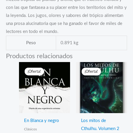
con las que fantasea a su placer entre los territorios del mito y
la leyenda. Los jugos, olores y sabores del trópico alimentan
una prosa alucinatoria que se ha ganado el favor de miles de
lectores en todo el mundo.
Peso
0.891 kg
Productos relacionados
¡Oferta!
¡Oferta!
¡Oferta!
¡Oferta!
En Blanca y negro
Los mitos de
Cthulhu. Volumen 2
Clásicos