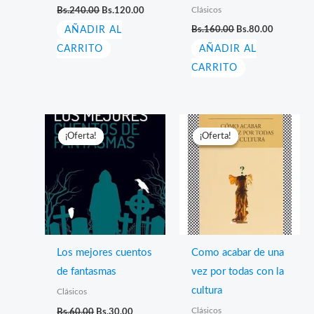
El
El
Clásicos
Bs.
240.00
Bs.
120.00
precio
precio
El
El
AÑADIR AL
original
actual
Bs.
160.00
Bs.
80.00
precio
precio
era:
es:
CARRITO
AÑADIR AL
original
actual
Bs.240.00.
Bs.120.00.
era:
es:
CARRITO
Bs.160.00.
Bs.80.00.
¡Oferta!
¡Oferta!
¡Oferta!
¡Oferta!
Los mejores cuentos
Como acabar de una
de fantasmas
vez por todas con la
cultura
Clásicos
El
El
Clásicos
Bs.
60.00
Bs.
30.00