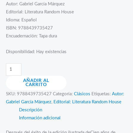
Autor: Gabriel García Márquez
Editorial: Literatura Random House
Idioma: Español
ISBN: 9788439735427
Encuadernación: Tapa dura
Disponibilidad:
Hay existencias
Amor
en
AÑADIR AL
los
CARRITO
tiempos
SKU:
9788439735427
Categoría:
Clásicos
Etiquetas:
Autor:
del
Gabriel García Márquez
,
Editorial: Literatura Random House
cólera
Descripción
(edición
Información adicional
ilustrada)
cantidad
Después del éxito de la edición ilustrada deCien años de