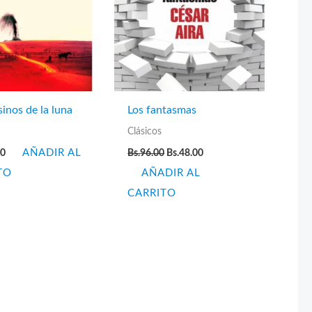
sinos de la luna
Los fantasmas
Clásicos
El
El
00
AÑADIR AL
Bs.
96.00
Bs.
48.00
precio
precio
TO
AÑADIR AL
original
actual
era:
es:
CARRITO
Bs.96.00.
Bs.48.00.