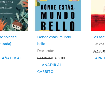
de soledad
Dónde estás, mundo
Los ase
ustrada)
bello
Clásicos
Descuentos
Bs.
190.
El
El
AÑADIR AL
Bs.
170.00
Bs.
85.00
CARRI
precio
precio
AÑADIR AL
original
actual
era:
es:
CARRITO
Bs.170.00.
Bs.85.00.