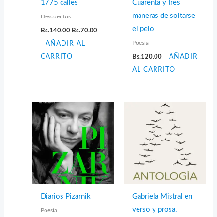
1775 calles
Cuarenta y tres
maneras de soltarse
Descuentos
El
El
el pelo
Bs.
140.00
Bs.
70.00
precio
precio
Poesía
AÑADIR AL
original
actual
era:
es:
CARRITO
Bs.
120.00
AÑADIR
Bs.140.00.
Bs.70.00.
AL CARRITO
Diarios Pizarnik
Gabriela Mistral en
verso y prosa.
Poesía