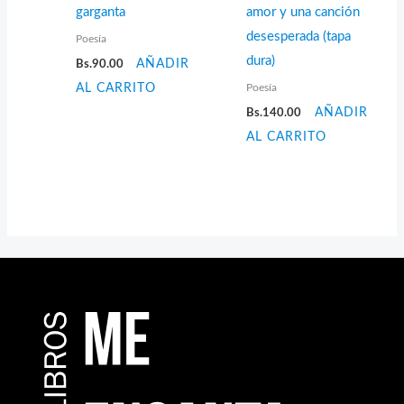
garganta
amor y una canción
desesperada (tapa
Poesía
dura)
Bs.
90.00
AÑADIR
Poesía
AL CARRITO
Bs.
140.00
AÑADIR
AL CARRITO