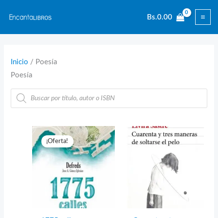
Ir
Bs.
0.00
al
contenido
Inicio
/ Poesía
Poesía
Búsqueda
de
productos
¡Oferta!