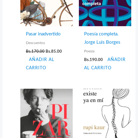
Pasar inadvertido
Poesía completa.
Jorge Luis Borges
Descuentos
El
El
Poesía
Bs.
170.00
Bs.
85.00
precio
precio
AÑADIR AL
original
actual
Bs.
190.00
AÑADIR
era:
es:
CARRITO
AL CARRITO
Bs.170.00.
Bs.85.00.