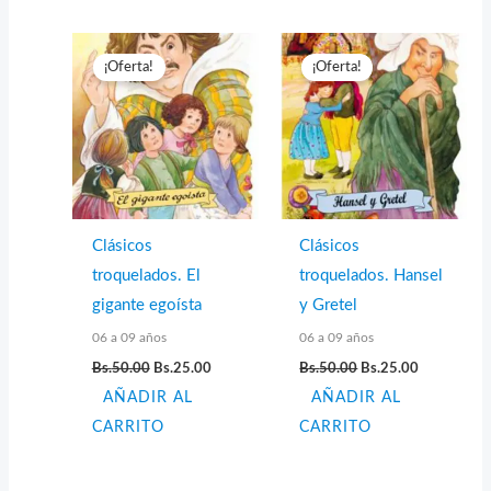
¡Oferta!
¡Oferta!
Clásicos
Clásicos
troquelados. El
troquelados. Hansel
gigante egoísta
y Gretel
06 a 09 años
06 a 09 años
El
El
El
El
Bs.
50.00
Bs.
25.00
Bs.
50.00
Bs.
25.00
precio
precio
precio
precio
AÑADIR AL
original
actual
AÑADIR AL
original
actual
era:
es:
era:
es:
CARRITO
CARRITO
Bs.50.00.
Bs.25.00.
Bs.50.00.
Bs.25.00.