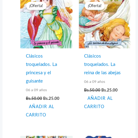
¡Oferta!
¡Oferta!
Clásicos
Clásicos
troquelados. La
troquelados. La
princesa y el
reina de las abejas
guisante
06 a 09 años
El
El
06 a 09 años
Bs.
50.00
Bs.
25.00
precio
precio
El
El
Bs.
50.00
Bs.
25.00
AÑADIR AL
original
actual
precio
precio
era:
es:
AÑADIR AL
original
actual
CARRITO
Bs.50.00.
Bs.25.00.
era:
es:
CARRITO
Bs.50.00.
Bs.25.00.