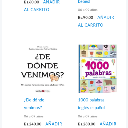
bebés!
Bs.
60.00
AÑADIR
06 a 09 años
AL CARRITO
Bs.
90.00
AÑADIR
AL CARRITO
¿De dónde
1000 palabras
venimos?
inglés español
06 a 09 años
06 a 09 años
Bs.
240.00
AÑADIR
Bs.
280.00
AÑADIR