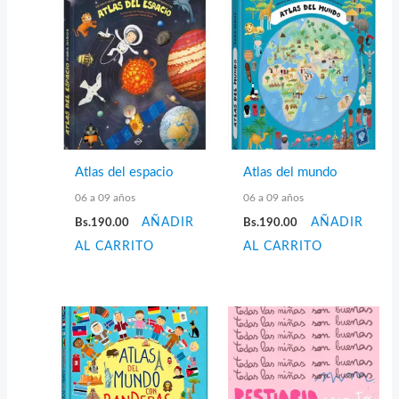
Atlas del espacio
Atlas del mundo
06 a 09 años
06 a 09 años
Bs.
190.00
AÑADIR
Bs.
190.00
AÑADIR
AL CARRITO
AL CARRITO