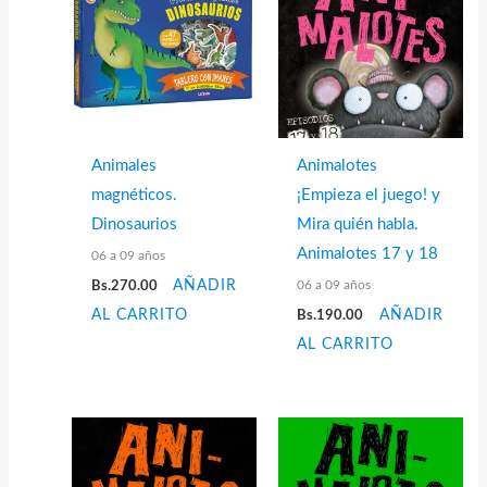
Animales
Animalotes
magnéticos.
¡Empieza el juego! y
Dinosaurios
Mira quién habla.
Animalotes 17 y 18
06 a 09 años
06 a 09 años
Bs.
270.00
AÑADIR
AL CARRITO
Bs.
190.00
AÑADIR
AL CARRITO