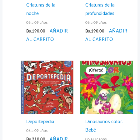
Criaturas de la
Criaturas de la
noche
profundidades
06 a 09 años
06 a 09 años
Bs.
190.00
AÑADIR
Bs.
190.00
AÑADIR
AL CARRITO
AL CARRITO
¡Oferta!
Deportepedia
Dinosaurios color.
Bebé
06 a 09 años
06 a 09 años
Bs.
210.00
AÑADIR