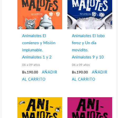
Animalotes El
Animalotes El lobo
comienzo y Misión
feroz y Un día
implumable.
movidito.
Animalotes 1 y 2
Animalotes 9 y 10
06 a 09 años
06 a 09 años
Bs.
190.00
AÑADIR
Bs.
190.00
AÑADIR
AL CARRITO
AL CARRITO