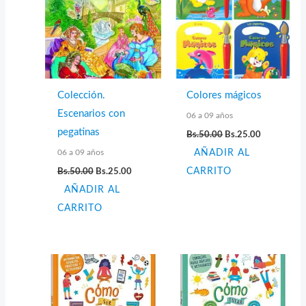
Colección.
Colores mágicos
Escenarios con
06 a 09 años
El
El
pegatinas
Bs.
50.00
Bs.
25.00
precio
precio
06 a 09 años
AÑADIR AL
original
actual
era:
es:
El
El
Bs.
50.00
Bs.
25.00
CARRITO
Bs.50.00.
Bs.25.00.
precio
precio
AÑADIR AL
original
actual
era:
es:
CARRITO
Bs.50.00.
Bs.25.00.