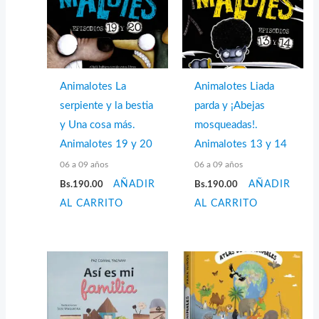
Animalotes La
Animalotes Liada
serpiente y la bestia
parda y ¡Abejas
y Una cosa más.
mosqueadas!.
Animalotes 19 y 20
Animalotes 13 y 14
06 a 09 años
06 a 09 años
Bs.
190.00
AÑADIR
Bs.
190.00
AÑADIR
AL CARRITO
AL CARRITO