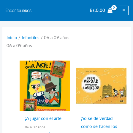
Ir
Bs.
0.00
al
contenido
Inicio
/
Infantiles
/ 06 a 09 años
06 a 09 años
¡A jugar con el arte!
¡Yo sé de verdad
cómo se hacen los
06 a 09 años