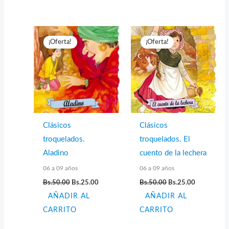
¡Oferta!
¡Oferta!
Clásicos
Clásicos
troquelados.
troquelados. El
Aladino
cuento de la lechera
06 a 09 años
06 a 09 años
El
El
El
El
Bs.
50.00
Bs.
25.00
Bs.
50.00
Bs.
25.00
precio
precio
precio
precio
AÑADIR AL
original
actual
AÑADIR AL
original
actual
era:
es:
era:
es:
CARRITO
CARRITO
Bs.50.00.
Bs.25.00.
Bs.50.00.
Bs.25.00.