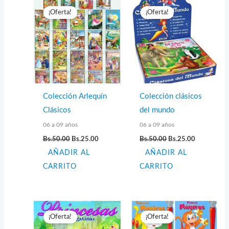
¡Oferta!
¡Oferta!
Colección Arlequín
Colección clásicos
Clásicos
del mundo
06 a 09 años
06 a 09 años
El
El
El
El
Bs.
50.00
Bs.
25.00
Bs.
50.00
Bs.
25.00
precio
precio
precio
precio
AÑADIR AL
original
actual
AÑADIR AL
original
actual
era:
es:
era:
es:
CARRITO
CARRITO
Bs.50.00.
Bs.25.00.
Bs.50.00.
Bs.25.00.
¡Oferta!
¡Oferta!