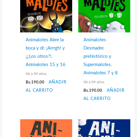
Animalotes Abre la
Animalotes
boca y di: ¡Arrrgh! y
Desmadre
¡¿Los otros?!.
prehistórico y
Animalotes 15 y 16
Supermalotes.
Animalotes 7 y 8
06 a 09 años
06 a 09 años
Bs.
190.00
AÑADIR
AL CARRITO
Bs.
190.00
AÑADIR
AL CARRITO