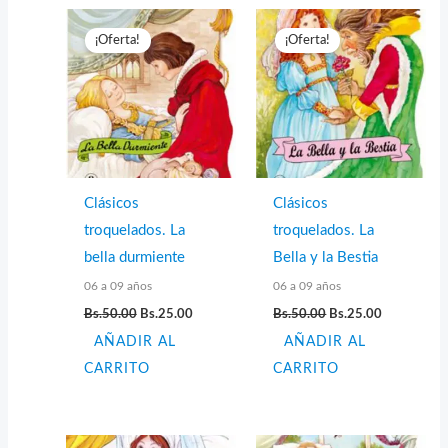
¡Oferta!
¡Oferta!
Clásicos
Clásicos
troquelados. La
troquelados. La
bella durmiente
Bella y la Bestia
06 a 09 años
06 a 09 años
El
El
El
El
Bs.
50.00
Bs.
25.00
Bs.
50.00
Bs.
25.00
precio
precio
precio
precio
AÑADIR AL
original
actual
AÑADIR AL
original
actual
era:
es:
era:
es:
CARRITO
CARRITO
Bs.50.00.
Bs.25.00.
Bs.50.00.
Bs.25.00.