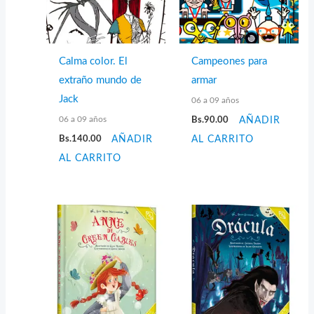
Calma color. El
Campeones para
extraño mundo de
armar
Jack
06 a 09 años
06 a 09 años
Bs.
90.00
AÑADIR
Bs.
140.00
AÑADIR
AL CARRITO
AL CARRITO