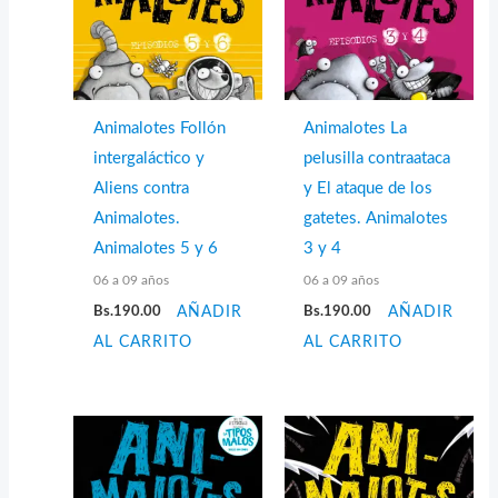
Animalotes Follón
Animalotes La
intergaláctico y
pelusilla contraataca
Aliens contra
y El ataque de los
Animalotes.
gatetes. Animalotes
Animalotes 5 y 6
3 y 4
06 a 09 años
06 a 09 años
Bs.
190.00
AÑADIR
Bs.
190.00
AÑADIR
AL CARRITO
AL CARRITO