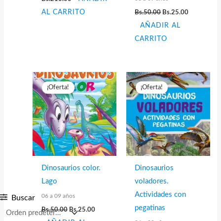
El
El
AL CARRITO
Bs.
50.00
Bs.
25.00
precio
precio
AÑADIR AL
original
actual
era:
es:
CARRITO
Bs.50.00.
Bs.25.00.
¡Oferta!
¡Oferta!
Dinosaurios color.
Dinosaurios
Lago
voladores.
Actividades con
06 a 09 años
Buscar
El
El
pegatinas
Bs.
50.00
Bs.
25.00
precio
precio