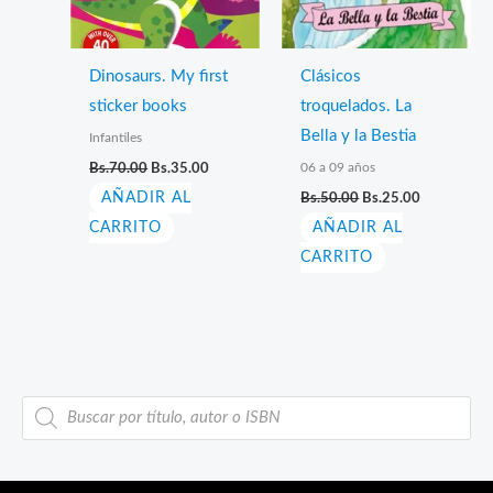
Dinosaurs. My first
Clásicos
sticker books
troquelados. La
Bella y la Bestia
Infantiles
El
El
06 a 09 años
Bs.
70.00
Bs.
35.00
precio
precio
El
El
AÑADIR AL
original
actual
Bs.
50.00
Bs.
25.00
precio
precio
era:
es:
CARRITO
AÑADIR AL
original
actual
Bs.70.00.
Bs.35.00.
era:
es:
CARRITO
Bs.50.00.
Bs.25.00.
B
ú
s
q
u
e