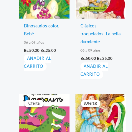
Dinosaurios color.
Clásicos
Bebé
troquelados. La bella
durmiente
06 a 09 años
El
El
06 a 09 años
Bs.
50.00
Bs.
25.00
precio
precio
El
El
AÑADIR AL
original
actual
Bs.
50.00
Bs.
25.00
precio
precio
era:
es:
CARRITO
AÑADIR AL
original
actual
Bs.50.00.
Bs.25.00.
era:
es:
CARRITO
Bs.50.00.
Bs.25.00.
¡Oferta!
¡Oferta!
¡Oferta!
¡Oferta!