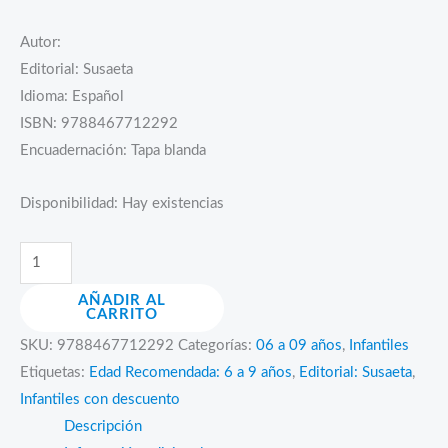
precio
precio
Autor:
original
actual
Editorial: Susaeta
era:
es:
Idioma: Español
Bs.50.00.
Bs.25.00.
ISBN: 9788467712292
Encuadernación: Tapa blanda
Disponibilidad:
Hay existencias
Colección.
Escenarios
AÑADIR AL
con
CARRITO
pegatinas
SKU:
9788467712292
Categorías:
06 a 09 años
,
Infantiles
cantidad
Etiquetas:
Edad Recomendada: 6 a 9 años
,
Editorial: Susaeta
,
Infantiles con descuento
Descripción