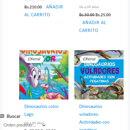
06 a 09 años
Bs.
210.00
AÑADIR
El
El
AL CARRITO
Bs.
50.00
Bs.
25.00
precio
precio
AÑADIR AL
original
actual
era:
es:
CARRITO
Bs.50.00.
Bs.25.00.
¡Oferta!
¡Oferta!
Dinosaurios color.
Dinosaurios
Lago
voladores.
Buscar
Actividades con
06 a 09 años
El
El