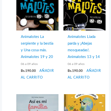
Animalotes La
Animalotes Liada
serpiente y la bestia
parda y ¡Abejas
y Una cosa más.
mosqueadas!.
Animalotes 19 y 20
Animalotes 13 y 14
06 a 09 años
06 a 09 años
Bs.
190.00
AÑADIR
Bs.
190.00
AÑADIR
AL CARRITO
AL CARRITO