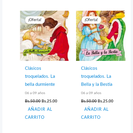
¡Oferta!
¡Oferta!
Clásicos
Clásicos
troquelados. La
troquelados. La
bella durmiente
Bella y la Bestia
06 a 09 años
06 a 09 años
El
El
El
El
Bs.
50.00
Bs.
25.00
Bs.
50.00
Bs.
25.00
precio
precio
precio
precio
AÑADIR AL
original
actual
AÑADIR AL
original
actual
era:
es:
era:
es:
CARRITO
CARRITO
Bs.50.00.
Bs.25.00.
Bs.50.00.
Bs.25.00.