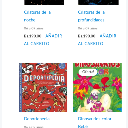
Criaturas de la
Criaturas de la
noche
profundidades
06 a 09 años
06 a 09 años
Bs.
190.00
AÑADIR
Bs.
190.00
AÑADIR
AL CARRITO
AL CARRITO
¡Oferta!
Deportepedia
Dinosaurios color.
Bebé
06 a 09 años