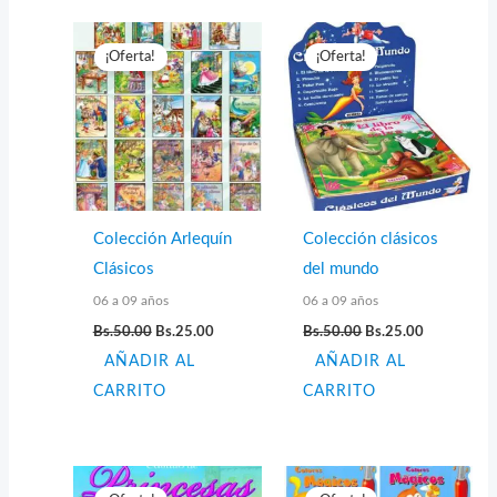
¡Oferta!
¡Oferta!
Colección Arlequín
Colección clásicos
Clásicos
del mundo
06 a 09 años
06 a 09 años
El
El
El
El
Bs.
50.00
Bs.
25.00
Bs.
50.00
Bs.
25.00
precio
precio
precio
precio
AÑADIR AL
original
actual
AÑADIR AL
original
actual
era:
es:
era:
es:
CARRITO
CARRITO
Bs.50.00.
Bs.25.00.
Bs.50.00.
Bs.25.00.