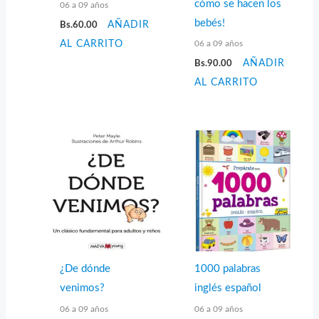
cómo se hacen los
06 a 09 años
bebés!
Bs.
60.00
AÑADIR
06 a 09 años
AL CARRITO
Bs.
90.00
AÑADIR
AL CARRITO
¿De dónde
1000 palabras
venimos?
inglés español
06 a 09 años
06 a 09 años