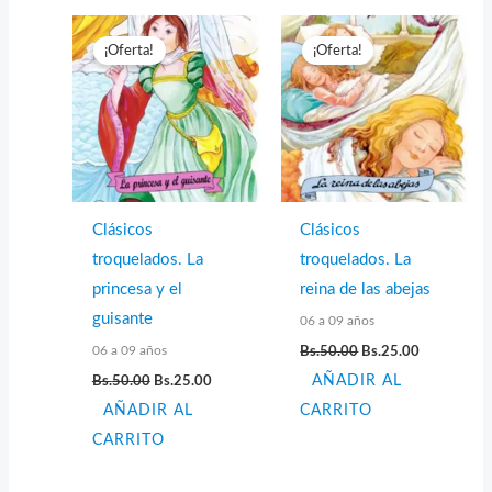
¡Oferta!
¡Oferta!
Clásicos
Clásicos
troquelados. La
troquelados. La
princesa y el
reina de las abejas
guisante
06 a 09 años
El
El
06 a 09 años
Bs.
50.00
Bs.
25.00
precio
precio
El
El
Bs.
50.00
Bs.
25.00
AÑADIR AL
original
actual
precio
precio
era:
es:
AÑADIR AL
original
actual
CARRITO
Bs.50.00.
Bs.25.00.
era:
es:
CARRITO
Bs.50.00.
Bs.25.00.