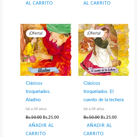
AL CARRITO
AL CARRITO
¡Oferta!
¡Oferta!
Clásicos
Clásicos
troquelados.
troquelados. El
Aladino
cuento de la lechera
06 a 09 años
06 a 09 años
El
El
El
El
Bs.
50.00
Bs.
25.00
Bs.
50.00
Bs.
25.00
precio
precio
precio
precio
AÑADIR AL
original
actual
AÑADIR AL
original
actual
era:
es:
era:
es:
CARRITO
CARRITO
Bs.50.00.
Bs.25.00.
Bs.50.00.
Bs.25.00.