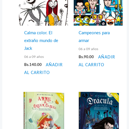
Calma color. El
Campeones para
extraño mundo de
armar
Jack
06 a 09 años
06 a 09 años
Bs.
90.00
AÑADIR
Bs.
140.00
AÑADIR
AL CARRITO
AL CARRITO