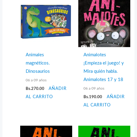
Animales
Animalotes
magnéticos.
¡Empieza el juego! y
Dinosaurios
Mira quién habla.
Animalotes 17 y 18
06 a 09 años
06 a 09 años
Bs.
270.00
AÑADIR
AL CARRITO
Bs.
190.00
AÑADIR
AL CARRITO