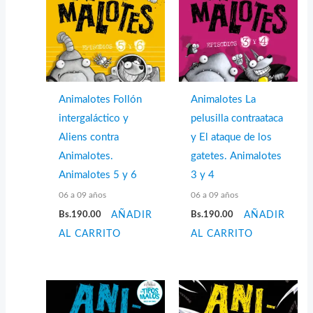
Animalotes Follón
Animalotes La
intergaláctico y
pelusilla contraataca
Aliens contra
y El ataque de los
Animalotes.
gatetes. Animalotes
Animalotes 5 y 6
3 y 4
06 a 09 años
06 a 09 años
Bs.
190.00
AÑADIR
Bs.
190.00
AÑADIR
AL CARRITO
AL CARRITO