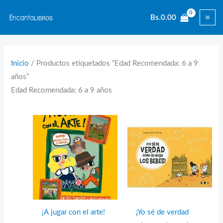
Ir
Bs.
0.00
al
contenido
Inicio
/ Productos etiquetados “Edad Recomendada: 6 a 9
años”
Edad Recomendada: 6 a 9 años
¡A jugar con el arte!
¡Yo sé de verdad