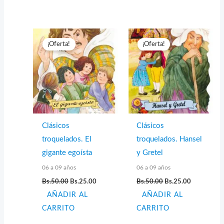
¡Oferta!
¡Oferta!
Clásicos
Clásicos
troquelados. El
troquelados. Hansel
gigante egoísta
y Gretel
06 a 09 años
06 a 09 años
El
El
El
El
Bs.
50.00
Bs.
25.00
Bs.
50.00
Bs.
25.00
precio
precio
precio
precio
AÑADIR AL
original
actual
AÑADIR AL
original
actual
era:
es:
era:
es:
CARRITO
CARRITO
Bs.50.00.
Bs.25.00.
Bs.50.00.
Bs.25.00.