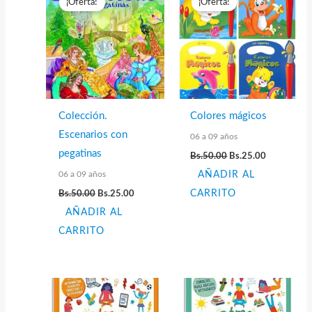
¡Oferta!
¡Oferta!
Colección.
Colores mágicos
Escenarios con
06 a 09 años
El
El
pegatinas
Bs.
50.00
Bs.
25.00
precio
precio
06 a 09 años
AÑADIR AL
original
actual
era:
es:
El
El
Bs.
50.00
Bs.
25.00
CARRITO
Bs.50.00.
Bs.25.00.
precio
precio
AÑADIR AL
original
actual
era:
es:
CARRITO
Bs.50.00.
Bs.25.00.