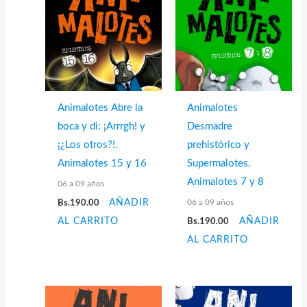
Animalotes Abre la
Animalotes
boca y di: ¡Arrrgh! y
Desmadre
¡¿Los otros?!.
prehistórico y
Animalotes 15 y 16
Supermalotes.
Animalotes 7 y 8
06 a 09 años
06 a 09 años
Bs.
190.00
AÑADIR
AL CARRITO
Bs.
190.00
AÑADIR
AL CARRITO