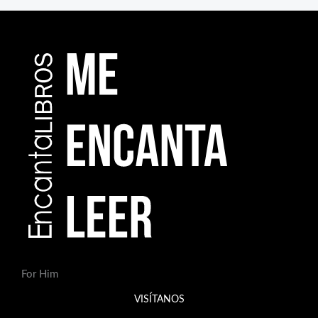
For Him
VISÍTANOS