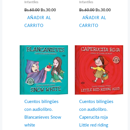
Infantiles
Infantiles
El
El
El
El
Bs.
60.00
Bs.
30.00
Bs.
60.00
Bs.
30.00
precio
precio
precio
precio
AÑADIR AL
original
actual
AÑADIR AL
original
actual
era:
es:
era:
es:
CARRITO
CARRITO
Bs.60.00.
Bs.30.00.
Bs.60.00.
Bs.30.00.
Cuentos bilingües
Cuentos bilingües
con audiolibro.
con audiolibro.
Blancanieves Snow
Caperucita roja
white
Little red riding