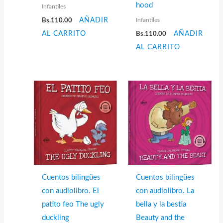
hood
Infantiles
Infantiles
Bs.
110.00
AÑADIR
AL CARRITO
Bs.
110.00
AÑADIR
AL CARRITO
Cuentos bilingües
Cuentos bilingües
con audiolibro. El
con audiolibro. La
patito feo The ugly
bella y la bestia
duckling
Beauty and the