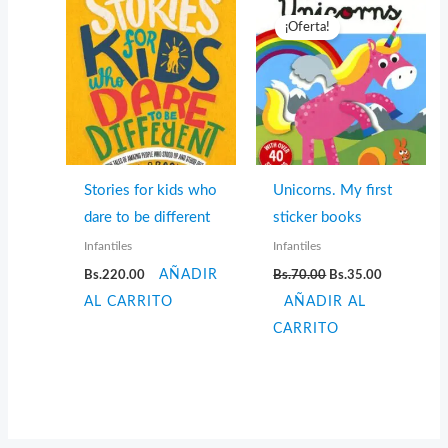
¡Oferta!
Stories for kids who
Unicorns. My first
dare to be different
sticker books
Infantiles
Infantiles
El
El
Bs.
220.00
AÑADIR
Bs.
70.00
Bs.
35.00
precio
precio
AL CARRITO
AÑADIR AL
original
actual
era:
es:
CARRITO
Bs.70.00.
Bs.35.00.