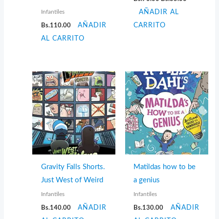
precio
precio
Infantiles
AÑADIR AL
original
actual
era:
es:
Bs.
110.00
AÑADIR
CARRITO
Bs.70.00.
Bs.35.00.
AL CARRITO
Gravity Falls Shorts.
Matildas how to be
Just West of Weird
a genius
Infantiles
Infantiles
Bs.
140.00
AÑADIR
Bs.
130.00
AÑADIR