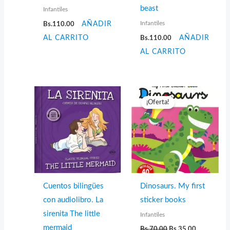
beast
Infantiles
Infantiles
Bs.
110.00
AÑADIR
AL CARRITO
Bs.
110.00
AÑADIR
AL CARRITO
¡Oferta!
Cuentos bilingües
Dinosaurs. My first
con audiolibro. La
sticker books
sirenita The little
Infantiles
El
El
mermaid
Bs.
70.00
Bs.
35.00