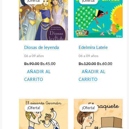
¡Oferta!
¡Oferta!
Diosas de leyenda
Edelmira Latele
06 a 09 años
06 a 09 años
El
El
El
El
Bs.
90.00
Bs.
45.00
Bs.
120.00
Bs.
60.00
precio
precio
precio
precio
AÑADIR AL
original
actual
AÑADIR AL
original
actual
era:
es:
era:
es:
CARRITO
CARRITO
Bs.90.00.
Bs.45.00.
Bs.120.00.
Bs.60.00.
¡Oferta!
¡Oferta!