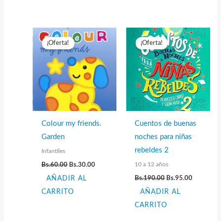
¡Oferta!
¡Oferta!
Colour my friends.
Cuentos de buenas
Garden
noches para niñas
rebeldes 2
Infantiles
El
El
10 a 12 años
Bs.
60.00
Bs.
30.00
precio
precio
El
El
AÑADIR AL
original
actual
Bs.
190.00
Bs.
95.00
precio
precio
era:
es:
CARRITO
AÑADIR AL
original
actual
Bs.60.00.
Bs.30.00.
era:
es:
CARRITO
Bs.190.00.
Bs.95.00.