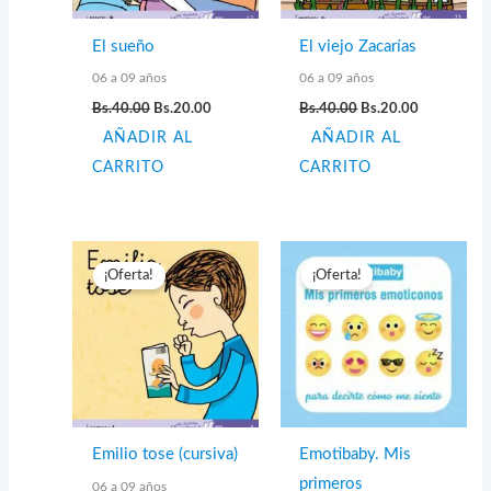
El sueño
El viejo Zacarías
06 a 09 años
06 a 09 años
El
El
El
El
Bs.
40.00
Bs.
20.00
Bs.
40.00
Bs.
20.00
precio
precio
precio
precio
AÑADIR AL
original
actual
AÑADIR AL
original
actual
era:
es:
era:
es:
CARRITO
CARRITO
Bs.40.00.
Bs.20.00.
Bs.40.00.
Bs.20.00.
¡Oferta!
¡Oferta!
Emilio tose (cursiva)
Emotibaby. Mis
primeros
06 a 09 años