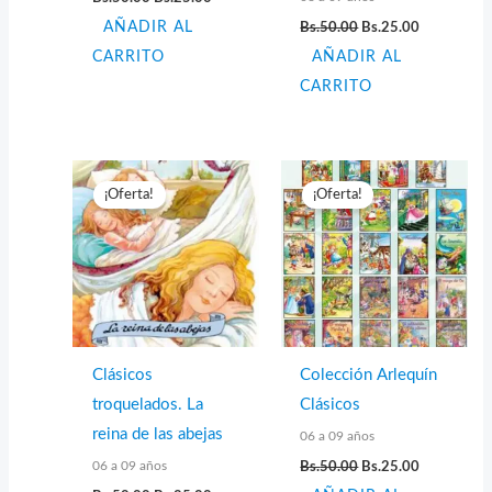
precio
precio
El
El
AÑADIR AL
original
actual
Bs.
50.00
Bs.
25.00
precio
precio
era:
es:
CARRITO
AÑADIR AL
original
actual
Bs.50.00.
Bs.25.00.
era:
es:
CARRITO
Bs.50.00.
Bs.25.00.
¡Oferta!
¡Oferta!
Clásicos
Colección Arlequín
troquelados. La
Clásicos
reina de las abejas
06 a 09 años
El
El
06 a 09 años
Bs.
50.00
Bs.
25.00
precio
precio
El
El