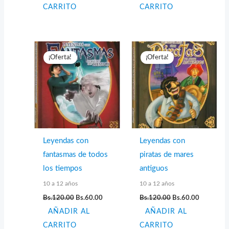
era:
es:
era:
es:
CARRITO
CARRITO
Bs.40.00.
Bs.20.00.
Bs.40.00.
Bs.20.00.
¡Oferta!
¡Oferta!
Leyendas con
Leyendas con
fantasmas de todos
piratas de mares
los tiempos
antiguos
10 a 12 años
10 a 12 años
El
El
El
El
Bs.
120.00
Bs.
60.00
Bs.
120.00
Bs.
60.00
precio
precio
precio
precio
AÑADIR AL
original
actual
AÑADIR AL
original
actual
era:
es:
era:
es:
CARRITO
CARRITO
Bs.120.00.
Bs.60.00.
Bs.120.00.
Bs.60.00.