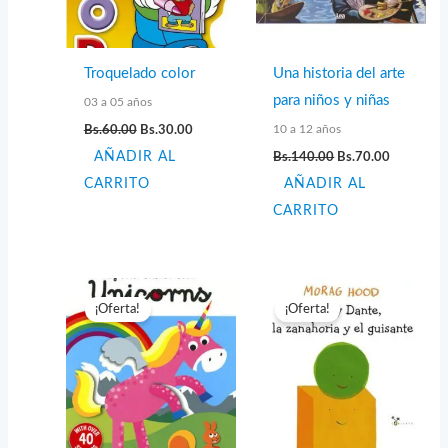
Troquelado color
Una historia del arte
para niños y niñas
03 a 05 años
El
El
10 a 12 años
Bs.
60.00
Bs.
30.00
precio
precio
El
El
AÑADIR AL
original
actual
Bs.
140.00
Bs.
70.00
precio
precio
era:
es:
CARRITO
AÑADIR AL
original
actual
Bs.60.00.
Bs.30.00.
era:
es:
CARRITO
Bs.140.00.
Bs.70.00.
¡Oferta!
¡Oferta!