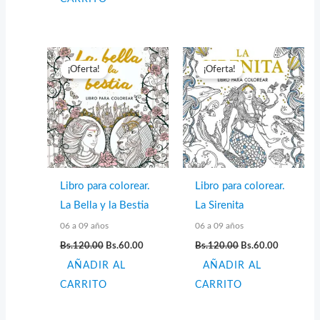
Bs.220.00.
Bs.110.00.
¡Oferta!
¡Oferta!
Libro para colorear.
Libro para colorear.
La Bella y la Bestia
La Sirenita
06 a 09 años
06 a 09 años
El
El
El
El
Bs.
120.00
Bs.
60.00
Bs.
120.00
Bs.
60.00
precio
precio
precio
precio
AÑADIR AL
original
actual
AÑADIR AL
original
actual
era:
es:
era:
es:
CARRITO
CARRITO
Bs.120.00.
Bs.60.00.
Bs.120.00.
Bs.60.00.