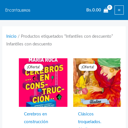
Ir
Bs.
0.00
al
contenido
Inicio
/ Productos etiquetados “Infantiles con descuento”
Infantiles con descuento
¡Oferta!
¡Oferta!
Cerebros en
Clásicos
construcción
troquelados.