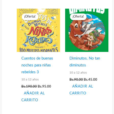
¡Oferta!
¡Oferta!
Cuentos de buenas
Diminutos. No tan
noches para niñas
diminutos
rebeldes 3
10 a 12 años
El
El
10 a 12 años
Bs.
90.00
Bs.
45.00
precio
precio
El
El
Bs.
190.00
Bs.
95.00
AÑADIR AL
original
actual
precio
precio
era:
es:
AÑADIR AL
original
actual
CARRITO
Bs.90.00.
Bs.45.00.
era:
es:
CARRITO
Bs.190.00.
Bs.95.00.