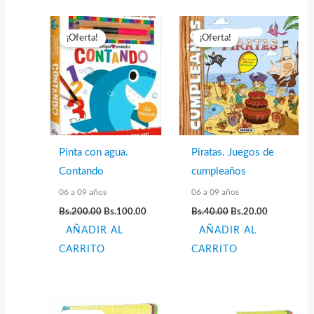
¡Oferta!
¡Oferta!
Pinta con agua.
Piratas. Juegos de
Contando
cumpleaños
06 a 09 años
06 a 09 años
El
El
El
El
Bs.
200.00
Bs.
100.00
Bs.
40.00
Bs.
20.00
precio
precio
precio
precio
AÑADIR AL
original
actual
AÑADIR AL
original
actual
era:
es:
era:
es:
CARRITO
CARRITO
Bs.200.00.
Bs.100.00.
Bs.40.00.
Bs.20.00.