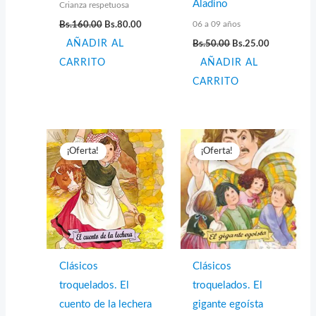
Aladino
Crianza respetuosa
El
El
06 a 09 años
Bs.
160.00
Bs.
80.00
precio
precio
El
El
AÑADIR AL
original
actual
Bs.
50.00
Bs.
25.00
precio
precio
era:
es:
CARRITO
AÑADIR AL
original
actual
Bs.160.00.
Bs.80.00.
era:
es:
CARRITO
Bs.50.00.
Bs.25.00.
¡Oferta!
¡Oferta!
Clásicos
Clásicos
troquelados. El
troquelados. El
cuento de la lechera
gigante egoísta