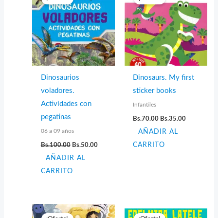
Dinosaurios
Dinosaurs. My first
voladores.
sticker books
Actividades con
Infantiles
El
El
pegatinas
Bs.
70.00
Bs.
35.00
precio
precio
06 a 09 años
AÑADIR AL
original
actual
era:
es:
El
El
Bs.
100.00
Bs.
50.00
CARRITO
Bs.70.00.
Bs.35.00.
precio
precio
AÑADIR AL
original
actual
era:
es:
CARRITO
Bs.100.00.
Bs.50.00.