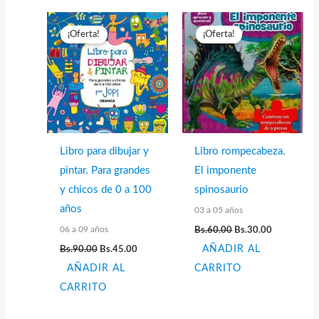
¡Oferta!
¡Oferta!
Libro para dibujar y
Libro rompecabeza.
pintar. Para grandes
El imponente
y chicos de 0 a 100
spinosaurio
años
03 a 05 años
El
El
06 a 09 años
Bs.
60.00
Bs.
30.00
precio
precio
El
El
Bs.
90.00
Bs.
45.00
AÑADIR AL
original
actual
precio
precio
era:
es:
AÑADIR AL
original
actual
CARRITO
Bs.60.00.
Bs.30.00.
era:
es:
CARRITO
Bs.90.00.
Bs.45.00.