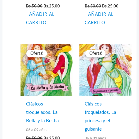
El
El
El
El
Bs.
50.00
Bs.
25.00
Bs.
50.00
Bs.
25.00
precio
precio
precio
precio
AÑADIR AL
original
actual
AÑADIR AL
original
actual
era:
es:
era:
es:
CARRITO
CARRITO
Bs.50.00.
Bs.25.00.
Bs.50.00.
Bs.25.00.
¡Oferta!
¡Oferta!
Clásicos
Clásicos
troquelados. La
troquelados. La
Bella y la Bestia
princesa y el
guisante
06 a 09 años
El
El
06 a 09 años
Bs.
50.00
Bs.
25.00