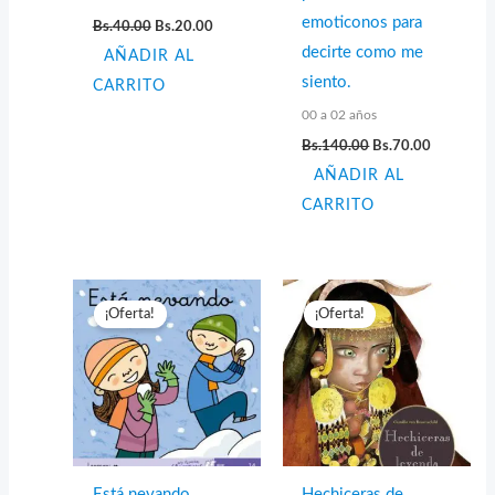
El
El
emoticonos para
Bs.
40.00
Bs.
20.00
precio
precio
decirte como me
AÑADIR AL
original
actual
era:
es:
siento.
CARRITO
Bs.40.00.
Bs.20.00.
00 a 02 años
El
El
Bs.
140.00
Bs.
70.00
precio
precio
AÑADIR AL
original
actual
era:
es:
CARRITO
Bs.140.00.
Bs.70.00.
¡Oferta!
¡Oferta!
Está nevando
Hechiceras de