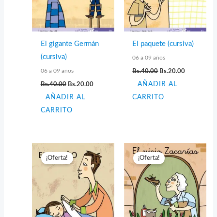
El gigante Germán
El paquete (cursiva)
(cursiva)
06 a 09 años
El
El
06 a 09 años
Bs.
40.00
Bs.
20.00
precio
precio
El
El
Bs.
40.00
Bs.
20.00
AÑADIR AL
original
actual
precio
precio
era:
es:
AÑADIR AL
original
actual
CARRITO
Bs.40.00.
Bs.20.00.
era:
es:
CARRITO
Bs.40.00.
Bs.20.00.
¡Oferta!
¡Oferta!