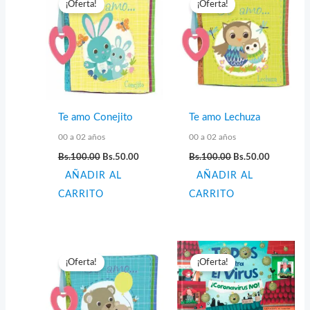
¡Oferta!
¡Oferta!
Te amo Conejito
Te amo Lechuza
00 a 02 años
00 a 02 años
El
El
El
El
Bs.
100.00
Bs.
50.00
Bs.
100.00
Bs.
50.00
precio
precio
precio
precio
AÑADIR AL
original
actual
AÑADIR AL
original
actual
era:
es:
era:
es:
CARRITO
CARRITO
Bs.100.00.
Bs.50.00.
Bs.100.00.
Bs.50.00.
¡Oferta!
¡Oferta!