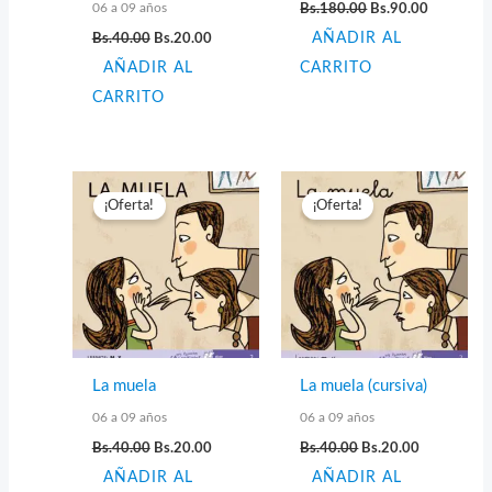
El
El
06 a 09 años
Bs.
180.00
Bs.
90.00
precio
precio
El
El
Bs.
40.00
Bs.
20.00
AÑADIR AL
original
actual
precio
precio
era:
es:
AÑADIR AL
original
actual
CARRITO
Bs.180.00.
Bs.90.00.
era:
es:
CARRITO
Bs.40.00.
Bs.20.00.
¡Oferta!
¡Oferta!
La muela
La muela (cursiva)
06 a 09 años
06 a 09 años
El
El
El
El
Bs.
40.00
Bs.
20.00
Bs.
40.00
Bs.
20.00
precio
precio
precio
precio
AÑADIR AL
original
actual
AÑADIR AL
original
actual