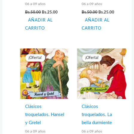
06 a 09 años
06 a 09 años
El
El
El
El
Bs.
50.00
Bs.
25.00
Bs.
50.00
Bs.
25.00
precio
precio
precio
precio
AÑADIR AL
original
actual
AÑADIR AL
original
actual
era:
es:
era:
es:
CARRITO
CARRITO
Bs.50.00.
Bs.25.00.
Bs.50.00.
Bs.25.00.
¡Oferta!
¡Oferta!
Clásicos
Clásicos
troquelados. Hansel
troquelados. La
y Gretel
bella durmiente
06 a 09 años
06 a 09 años