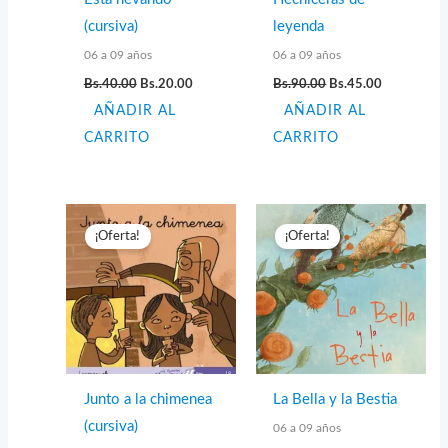
(cursiva)
leyenda
06 a 09 años
06 a 09 años
El
El
El
El
Bs.
40.00
Bs.
20.00
Bs.
90.00
Bs.
45.00
precio
precio
precio
precio
AÑADIR AL
original
actual
AÑADIR AL
original
actual
era:
es:
era:
es:
CARRITO
CARRITO
Bs.40.00.
Bs.20.00.
Bs.90.00.
Bs.45.00.
¡Oferta!
¡Oferta!
Junto a la chimenea
La Bella y la Bestia
(cursiva)
06 a 09 años