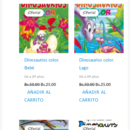
¡Oferta!
¡Oferta!
Dinosaurios color.
Dinosaurios color.
Bebé
Lago
06 a 09 años
06 a 09 años
El
El
El
El
Bs.
50.00
Bs.
25.00
Bs.
50.00
Bs.
25.00
precio
precio
precio
precio
AÑADIR AL
original
actual
AÑADIR AL
original
actual
era:
es:
era:
es:
CARRITO
CARRITO
Bs.50.00.
Bs.25.00.
Bs.50.00.
Bs.25.00.
¡Oferta!
¡Oferta!