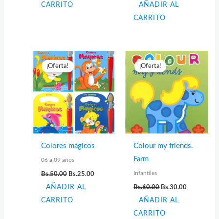
CARRITO
AÑADIR AL
original
actual
Bs.50.00.
Bs.25.00.
era:
es:
CARRITO
Bs.50.00.
Bs.25.00.
¡Oferta!
¡Oferta!
Colores mágicos
Colour my friends.
Farm
06 a 09 años
El
El
Infantiles
Bs.
50.00
Bs.
25.00
precio
precio
El
El
AÑADIR AL
original
actual
Bs.
60.00
Bs.
30.00
precio
precio
era:
es:
CARRITO
AÑADIR AL
original
actual
Bs.50.00.
Bs.25.00.
era:
es:
CARRITO
Bs.60.00.
Bs.30.00.