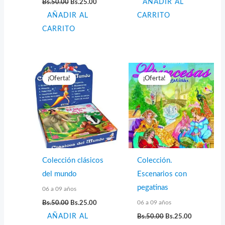
Bs.
50.00
Bs.
25.00
AÑADIR AL
original
actual
precio
precio
era:
es:
AÑADIR AL
original
actual
CARRITO
Bs.50.00.
Bs.25.00.
era:
es:
CARRITO
Bs.50.00.
Bs.25.00.
¡Oferta!
¡Oferta!
Colección clásicos
Colección.
del mundo
Escenarios con
pegatinas
06 a 09 años
El
El
06 a 09 años
Bs.
50.00
Bs.
25.00
precio
precio
El
El
AÑADIR AL
original
actual
Bs.
50.00
Bs.
25.00
precio
precio
era:
es: