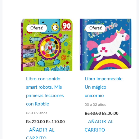
¡Oferta!
¡Oferta!
Libro con sonido
Libro impermeable.
smart robots. Mis
Un mágico
primeras lecciones
unicornio
con Robbie
00 a 02 años
El
El
06 a 09 años
Bs.
60.00
Bs.
30.00
precio
precio
El
El
Bs.
220.00
Bs.
110.00
AÑADIR AL
original
actual
precio
precio
era:
es:
AÑADIR AL
original
actual
CARRITO
Bs.60.00.
Bs.30.00.
era:
es:
CARRITO