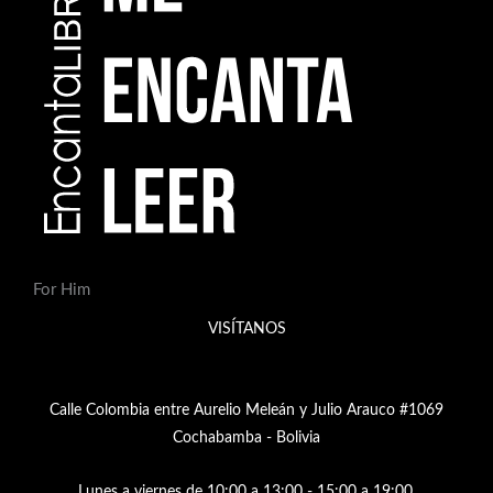
d
u
c
t
o
s
For Him
VISÍTANOS
Calle Colombia entre Aurelio Meleán y Julio Arauco #1069
Cochabamba - Bolivia
Lunes a viernes de 10:00 a 13:00 - 15:00 a 19:00,