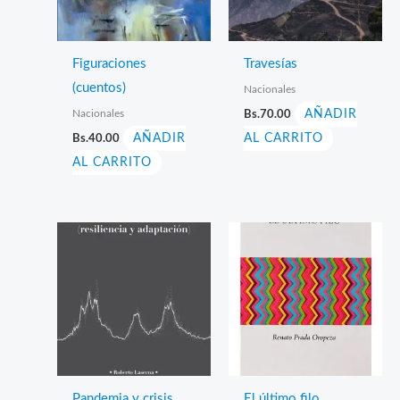
Figuraciones
Travesías
(cuentos)
Nacionales
Nacionales
Bs.
70.00
AÑADIR
Bs.
40.00
AÑADIR
AL CARRITO
AL CARRITO
Pandemia y crisis.
El último filo