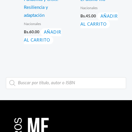
Resiliencia y
Nacionales
adaptación
Bs.
45.00
AÑADIR
Nacionales
AL CARRITO
Bs.
60.00
AÑADIR
AL CARRITO
B
ú
s
q
u
e
d
a
d
e
p
r
o