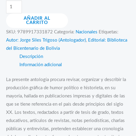
Antología
de
AÑADIR AL
la
CARRITO
caricatura
SKU:
9789917331872
Categoría:
Nacionales
Etiquetas:
e
Autor: Jorge Siles Trigoso (Antologador)
,
Editorial: Biblioteca
historieta
del Bicentenario de Bolivia
en
Descripción
Bolivia
Información adicional
(tapa
blanda)
La presente antología procura revisar, organizar y describir la
cantidad
producción gráfica de humor político e historieta, en su
mayoría, hallada en publicaciones impresas y digitales de las
que se tiene referencia en el país desde principios del siglo
XX. Los textos, redactados a partir de tesis de grado, textos
educativos, artículos de revistas, notas periodísticas, charlas
públicas y entrevistas, pretenden establecer una cronología